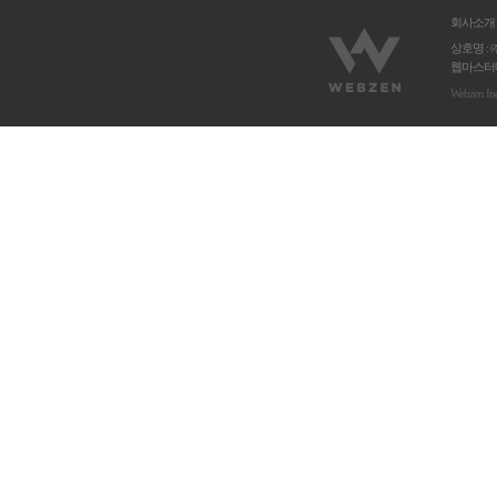
회사소개
상호명 : 
웹마스터메
Webzen In