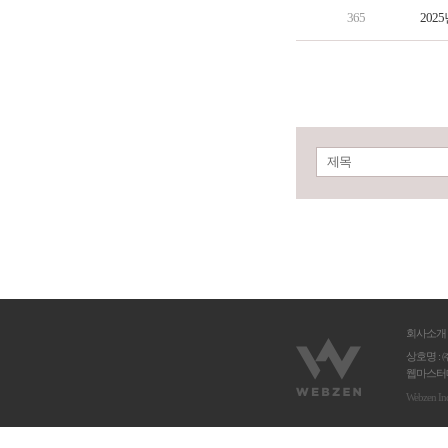
365
202
제목
회사소개
상호명 : 
웹마스터메
Webzen In