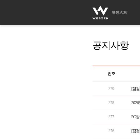
웹젠 PC방
공지사항
번호
379
[점검
378
202
377
PC방
376
[점검