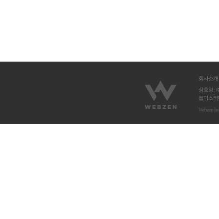
회사소개
상호명 : 
웹마스터메
Webzen In