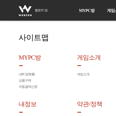
MYPC방
게임
웹젠 PC방
사이트맵
MYPC방
게임소개
내PC방현황
게임소개
상품구매
자동결제신청
내정보
약관/정책