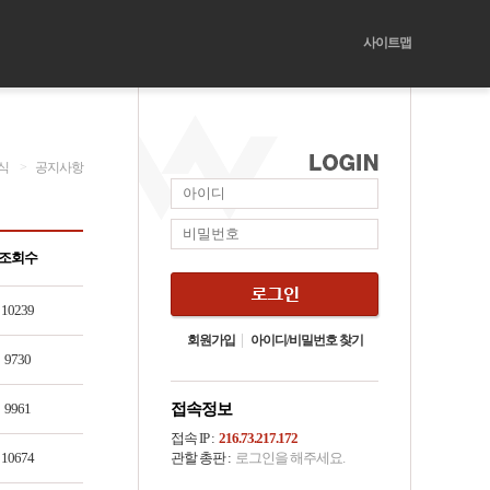
사이트맵
식
>
공지사항
조회수
10239
회원가입
아이디/비밀번호 찾기
9730
9961
접속정보
접속 IP :
216.73.217.172
10674
관할 총판 :
로그인을 해주세요.