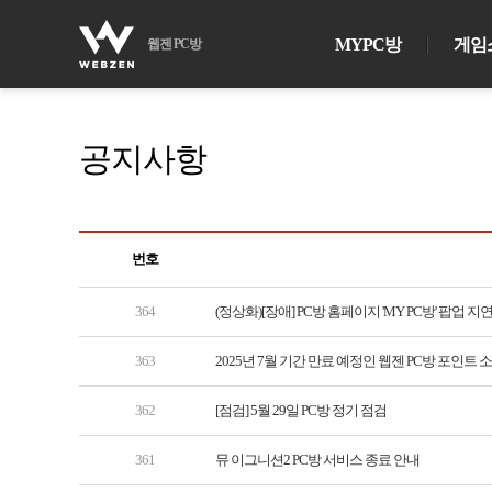
MYPC방
게임
웹젠 PC방
공지사항
번호
364
(정상화)[장애] PC방 홈페이지 'MY PC방' 팝업 지
363
2025년 7월 기간 만료 예정인 웹젠 PC방 포인트 
362
[점검] 5월 29일 PC방 정기 점검
361
뮤 이그니션2 PC방 서비스 종료 안내