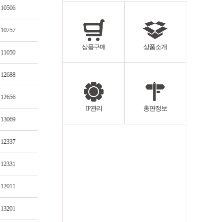
10506
10757
상품구매
상품소개
11050
12688
12656
IP관리
총판정보
13069
12337
12331
12011
13201