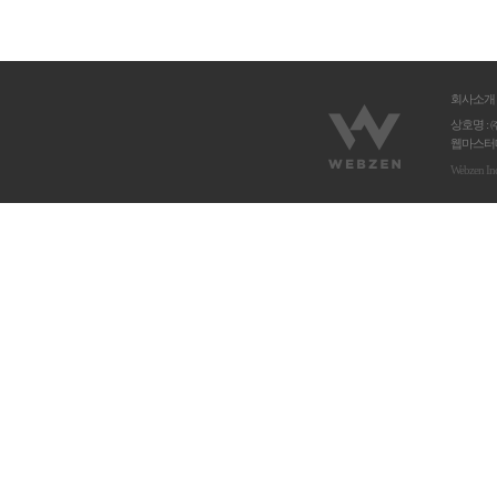
회사소개
상호명 : 
웹마스터메
Webzen In