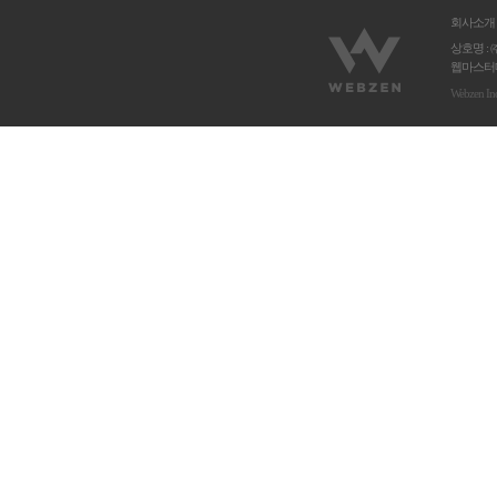
회사소개
상호명 : 
웹마스터메
Webzen In