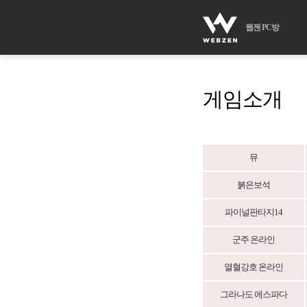
웹젠 PC방
게임소개
뮤
붉은보석
파이널판타지14
군주 온라인
열혈강호 온라인
그라나도 에스파다