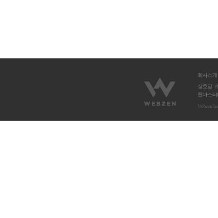
회사소개
상호명 : 
웹마스터메
Webzen In