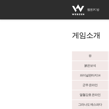
웹젠 PC방
게임소개
뮤
붉은보석
파이널판타지14
군주 온라인
열혈강호 온라인
그라나도 에스파다