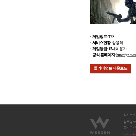
게임장르
: TPS
서비스현황
: 상용화
게임등급
: 15세이용가
공식 홈페이지
:
https://gz.mas
클라이언트 다운로드
회사소개
상호명 : 
웹마스터메
Webzen In