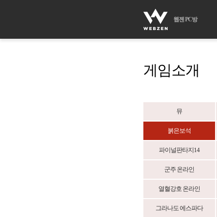
웹젠 PC방
게임소개
뮤
붉은보석
파이널판타지14
군주 온라인
열혈강호 온라인
그라나도 에스파다