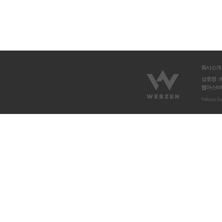
회사소개
상호명 : 
웹마스터메
Webzen In