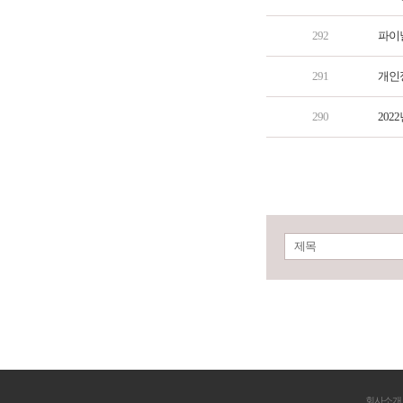
292
파이널
291
개인
290
202
제목
회사소개