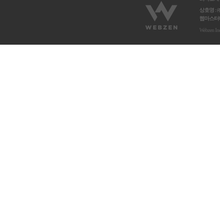
상호명 : 
웹마스터메
Webzen In