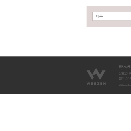
제목
회사소개
상호명 : 
웹마스터메
Webzen In