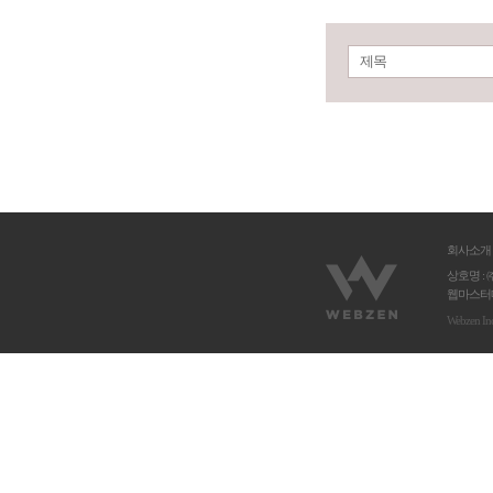
제목
회사소개
상호명 : 
웹마스터메
Webzen In