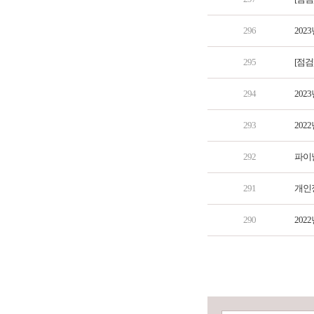
296
202
295
[점검
294
202
293
202
292
파이널
291
개인
290
202