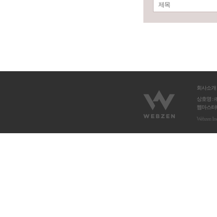
제목
회사소개
상호명 : 
웹마스터메
Webzen In