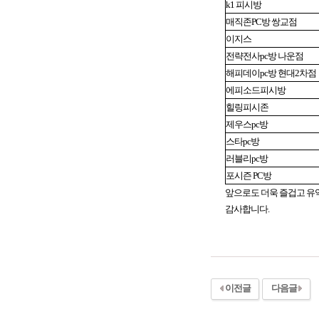
k1 피시방
매직존PC방 쌍교점
이지스
전략전사pc방 나운점
해피데이pc방 현대2차점
에피소드피시방
힐링피시존
제우스pc방
스타pc방
러블리pc방
포시즌 PC방
앞으로도 더욱 즐겁고 유
감사합니다.
이전글
다음글