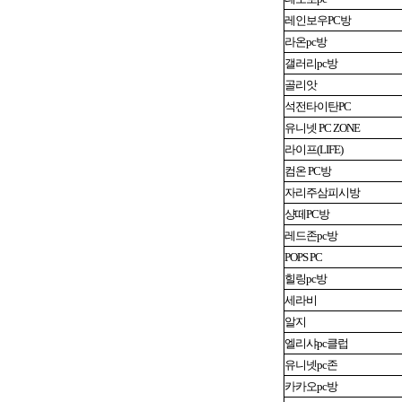
레인보우PC방
라온pc방
갤러리pc방
골리앗
석전타이탄PC
유니넷 PC ZONE
라이프(LIFE)
컴온 PC방
자리주삼피시방
샹떼PC방
레드존pc방
POPS PC
힐링pc방
세라비
알지
엘리샤pc클럽
유니넷pc존
카카오pc방