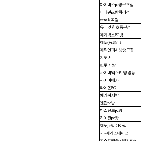
아이비스pc방구포점
비타민pc방휘경점
xeno화곡점
유니넷 천호동본점
메가박스PC방
제노(동묘점)
매직엔피씨방청구점
지투존
린투PC방
사이버엑스PC방 영등
사이버메카
라이온PC
헤라피시방
엔탑pc방
아일랜드pc방
하이칸pc방
제노pc방 미아점
new메가스테이션
고스트캐슬pc방전하점