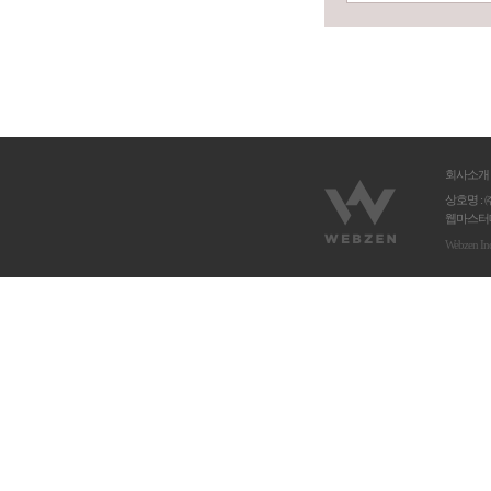
회사소개
상호명 : 
웹마스터메
Webzen In