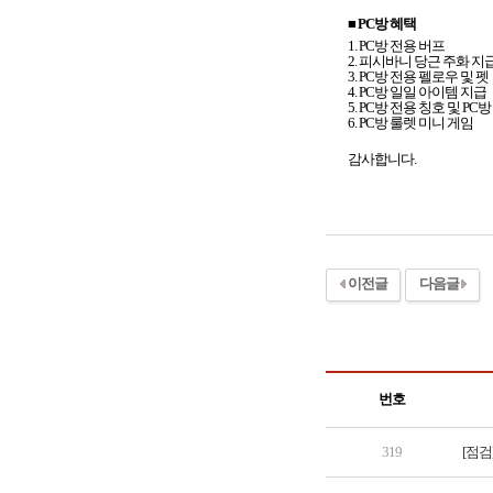
■ PC방 혜택
1. PC
방 전용 버프
2. 피시바니 당근 주화 지
3.
PC방 전용 펠로우 및 펫
4. PC
방 일일 아이템 지급
5. PC방 전용 칭호 및 PC
6. PC방 룰렛 미니 게임
감사합니다.
이전글
다음글
번호
319
[점검