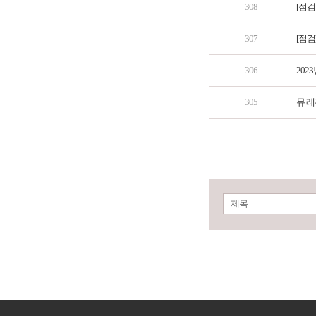
308
[점검
307
[점검
306
202
305
뮤 레
제목