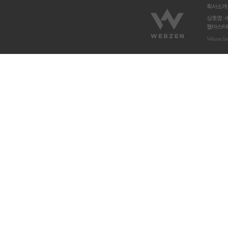
회사소개
상호명 : 
웹마스터메
Webzen In