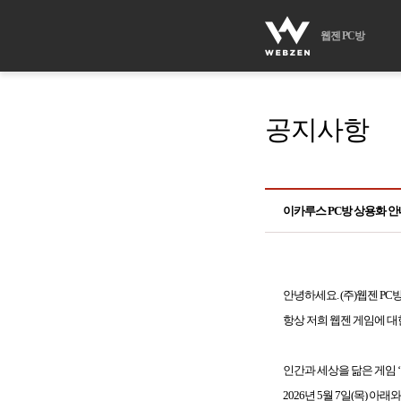
웹젠 PC방
공지사항
이카루스 PC방 상용화 안
안녕하세요. (주)웹젠 PC
항상 저희 웹젠 게임에 대
인간과 세상을 닮은 게임 
2026년 5월 7일(목) 아