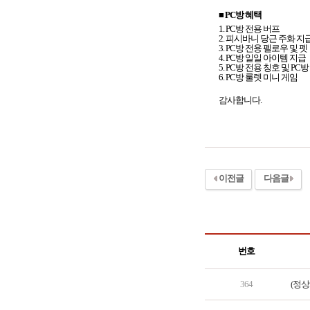
■ PC방 혜택
1. PC
방 전용 버프
2. 피시바니 당근 주화 지
3.
PC방 전용 펠로우 및 펫
4. PC
방 일일 아이템 지급
5. PC방 전용 칭호 및 PC
6. PC방 룰렛 미니 게임
감사합니다.
이전글
다음글
번호
364
(정상