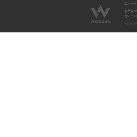
회사소개
상호명 : 
웹마스터메
Webzen In