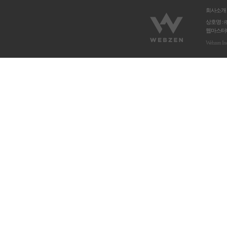
회사소개
상호명 : 
웹마스터메
Webzen In