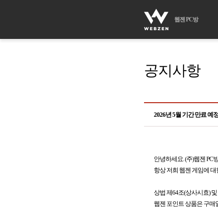
웹젠 PC방
공지사항
2026년 5월 기간 만료 
안녕하세요. (주)웹젠 PC
항상 저희 웹젠 게임에 대
상법 제64조(상사시효) 및
웹젠 포인트 상품은 구매일