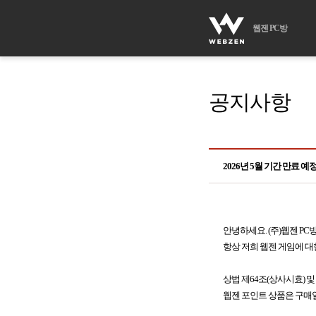
웹젠 PC방
공지사항
2026년 5월 기간 만료 
안녕하세요. (주)웹젠 PC
항상 저희 웹젠 게임에 대
상법 제64조(상사시효) 및
웹젠 포인트 상품은 구매일