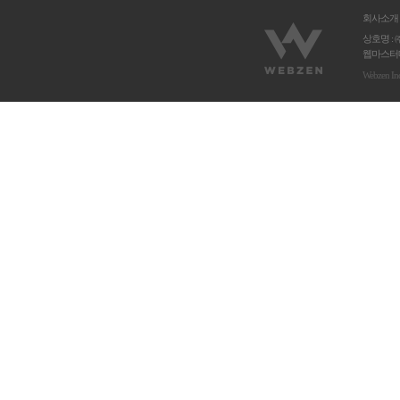
회사소개
상호명 : 
웹마스터메
Webzen In