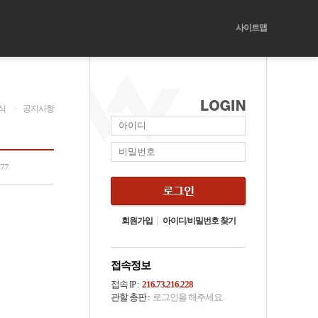
사이트맵
식
>
공지사항
477
회원가입
아이디/비밀번호 찾기
접속정보
접속 IP :
216.73.216.228
관할 총판 :
로그인을 해주세요.