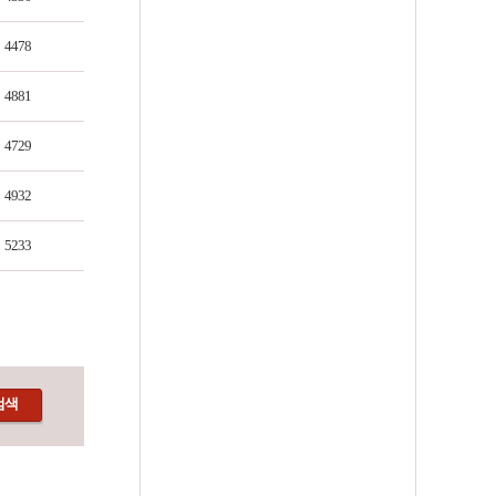
4478
4881
4729
4932
5233
검색