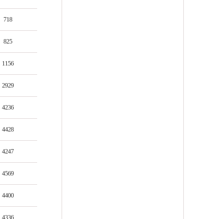
718
825
1156
2929
4236
4428
4247
4569
4400
4336