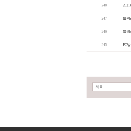
248
202
247
블랙
246
블랙
245
PC방
제목