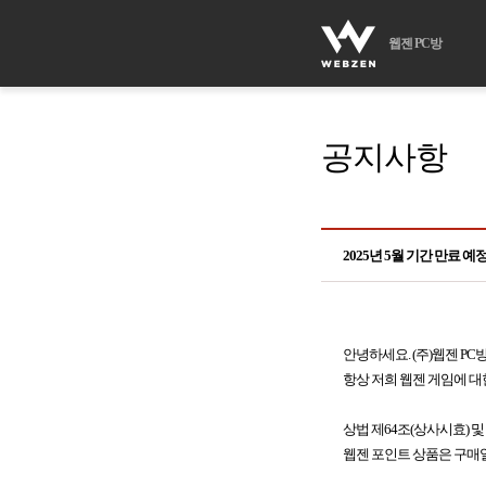
웹젠 PC방
공지사항
2025년 5월 기간 만료 
안녕하세요. (주)웹젠 PC
항상 저희 웹젠 게임에 대
상법 제64조(상사시효) 및
웹젠 포인트 상품은 구매일