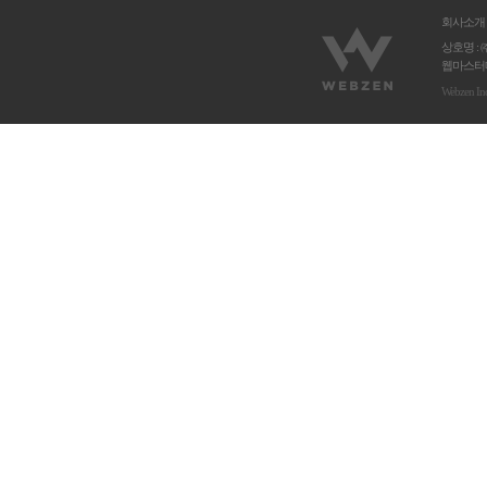
회사소개
상호명 : 
웹마스터메
Webzen In