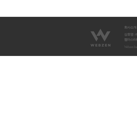
회사소개
상호명 : 
웹마스터메
Webzen In