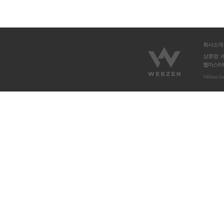
회사소개
상호명 : 
웹마스터메
Webzen In