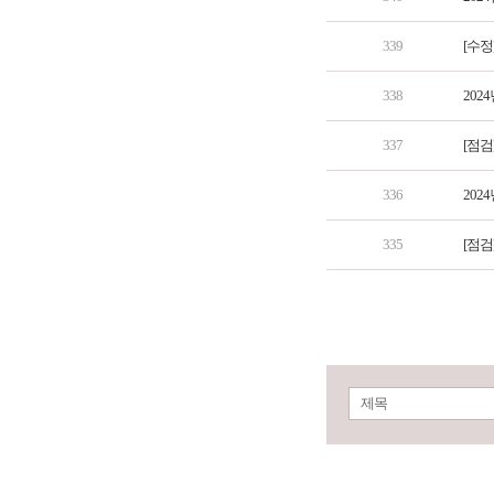
339
[수정
338
202
337
[점검
336
202
335
[점검
제목