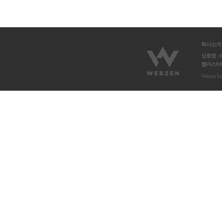
회사소개
상호명 : 
웹마스터메
Webzen In