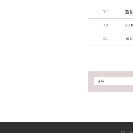
322
[점검
321
202
320
[점검
제목
회사소개