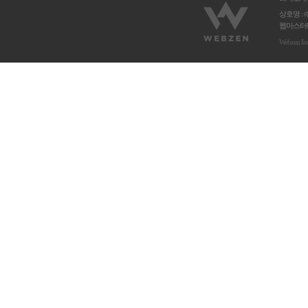
상호명 : 
웹마스터메
Webzen In