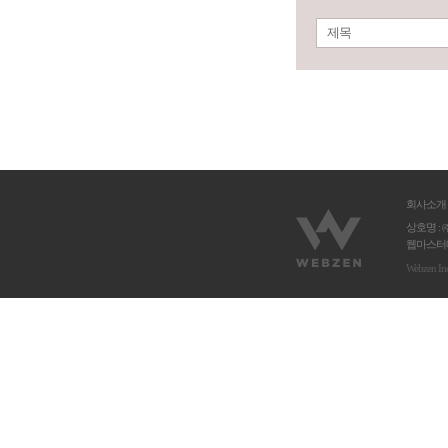
제목
회사소개
상호명 : 
웹마스터메
Webzen In