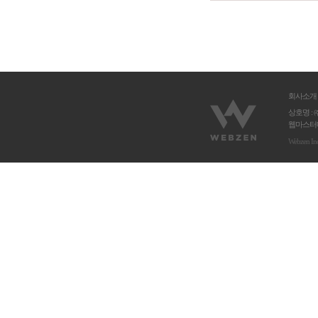
회사소개
상호명 : 
웹마스터메
Webzen In