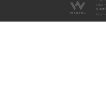
상호명 : 
웹마스터메
Webzen In