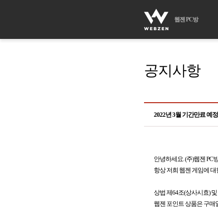
웹젠 PC방
공지사항
2022년 3월 기간만료 예
안녕하세요. (주)웹젠 PC
항상 저희 웹젠 게임에 대
상법 제64조(상사시효) 및
웹젠 포인트 상품은 구매