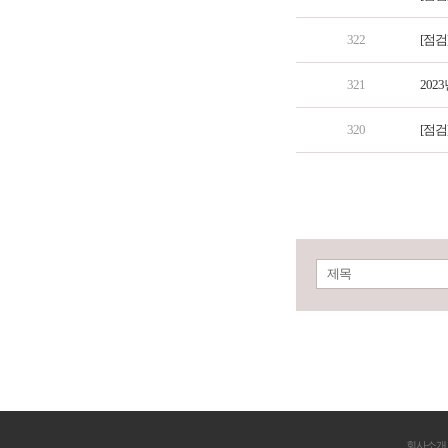
322
[점검
321
202
320
[점검
제목
회사소개