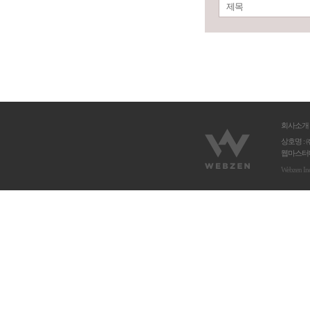
제목
회사소개
상호명 : 
웹마스터메
Webzen In