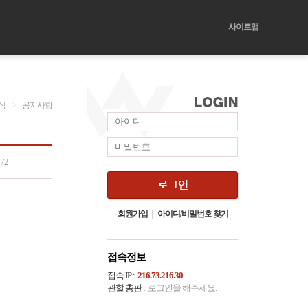
사이트맵
식
>
공지사항
072
회원가입
아이디/비밀번호 찾기
접속정보
접속 IP :
216.73.216.30
관할 총판 :
로그인을 해주세요.