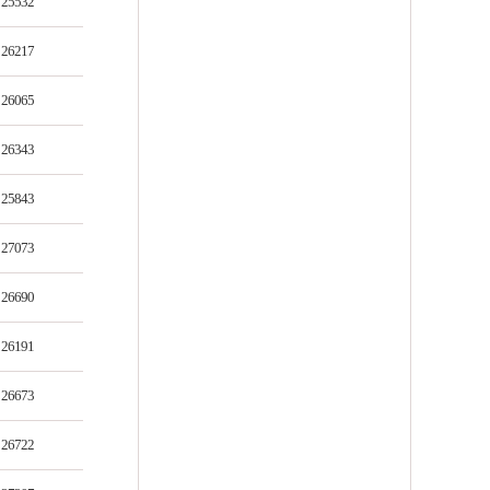
25532
26217
26065
26343
25843
27073
26690
26191
26673
26722