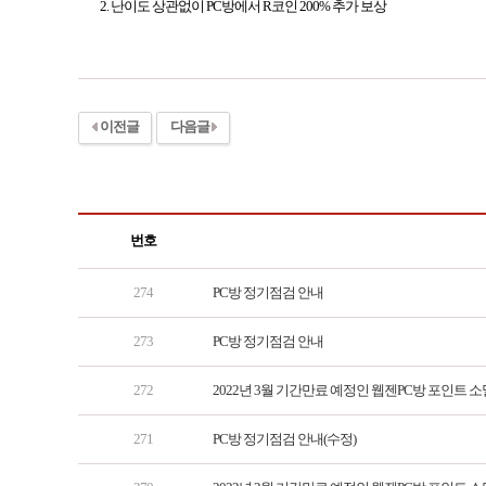
2. 난이도 상관없이 PC방에서 R코인 200% 추가 보상
이전글
다음글
번호
274
PC방 정기점검 안내
273
PC방 정기점검 안내
272
2022년 3월 기간만료 예정인 웹젠PC방 포인트 소
271
PC방 정기점검 안내(수정)