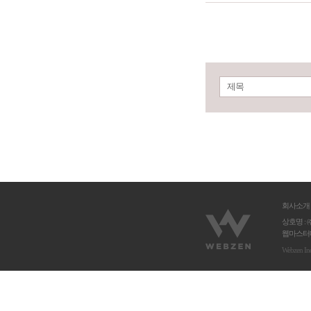
제목
회사소개
상호명 : 
웹마스터메
Webzen In