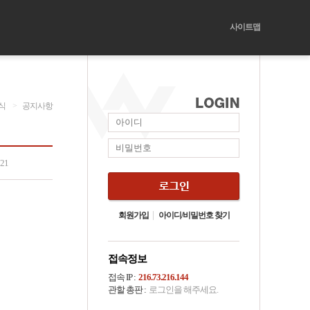
사이트맵
식
>
공지사항
521
회원가입
아이디/비밀번호 찾기
접속정보
접속 IP :
216.73.216.144
관할 총판 :
로그인을 해주세요.