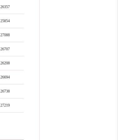
26357
25854
27088
26707
26208
26694
26738
27219