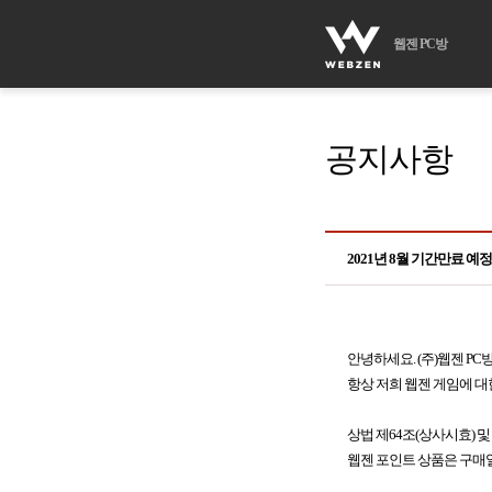
웹젠 PC방
공지사항
2021년 8월 기간만료 예
안녕하세요. (주)웹젠 PC
항상 저희 웹젠 게임에 대
상법 제64조(상사시효) 및
웹젠 포인트 상품은 구매