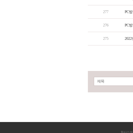
277
PC방
276
PC방
275
202
제목
회사소개