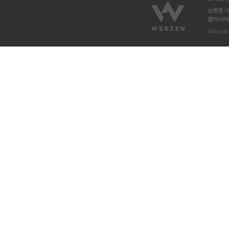
상호명 : 
웹마스터메
Webzen In