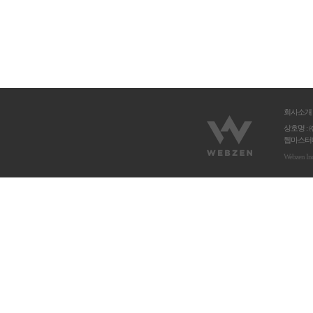
회사소개
상호명 : 
웹마스터메
Webzen In