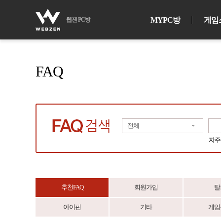
MYPC방
게임
웹젠 PC방
FAQ
전체
자주
추천FAQ
회원가입
탈
아이핀
기타
게임