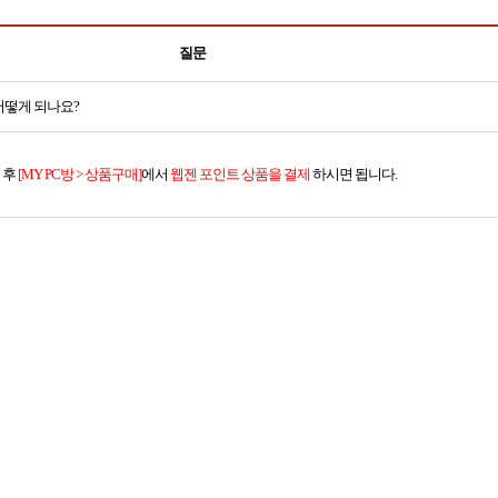
질문
어떻게 되나요?
 후
[
MY PC
방 > 상품구매
]
에서
웹젠 포인트 상품을 결제
하시면 됩니다
.