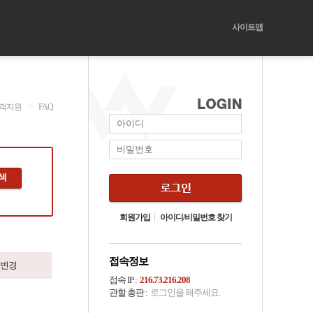
사이트맵
객지원
>
FAQ
색
회원가입
아이디/비밀번호 찾기
접속정보
변경
접속 IP :
216.73.216.208
관할 총판 :
로그인을 해주세요.