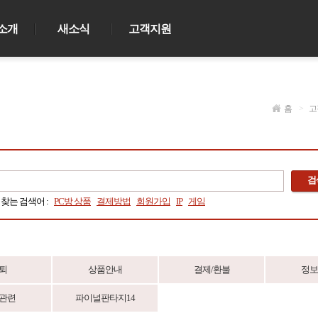
소개
새소식
고객지원
홈
>
고
검
 찾는 검색어 :
PC방 상품
결제방법
회원가입
IP
게임
퇴
상품안내
결제/환불
정보
관련
파이널판타지14