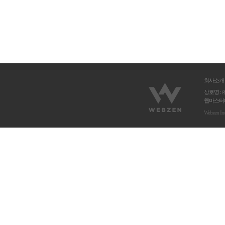
회사소개
상호명 : 
웹마스터메
Webzen In