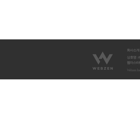
회사소개
상호명 : 
웹마스터메
Webzen In