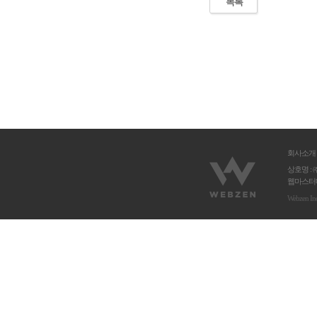
목록
회사소개
상호명 : 
웹마스터메
Webzen In