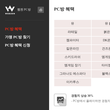
PC방 혜택
웹젠 PC방
뮤
뮤 
PC방 혜택
라테일
붉은
가맹 PC방 찾기
젬파이터
DK
PC방 혜택 신청
칼온라인
건즈
스키드러쉬
엠게임
엠게임 장기
타이젬
그라나도 에스파다
블랙
이카루스
경험치 상승 30%
- PC방에서 플레이하면 경험치