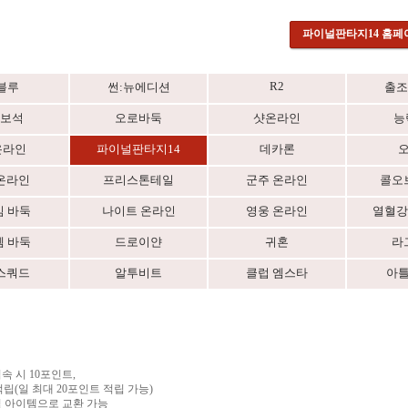
파이널판타지14 홈페
R2
블루
썬:뉴에디션
출조
보석
오로바둑
샷온라인
능
온라인
파이널판타지14
데카론
온라인
프리스톤테일
군주 온라인
콜오
 바둑
나이트 온라인
영웅 온라인
열혈강
 바둑
드로이얀
귀혼
라
스쿼드
알투비트
클럽 엠스타
아
속 시 10포인트,
적립(일 최대 20포인트 적립 가능)
별 아이템으로 교환 가능