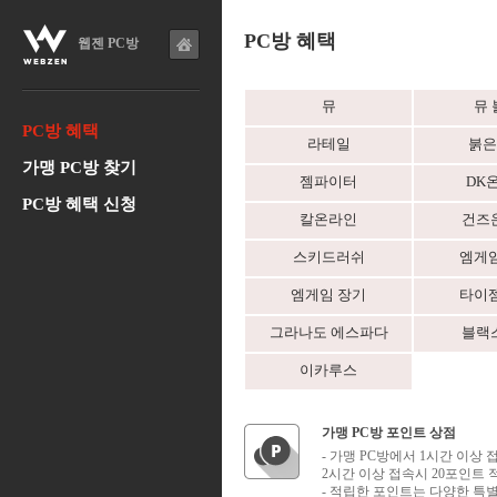
PC방 혜택
웹젠 PC방
뮤
뮤 
PC방 혜택
라테일
붉은
가맹 PC방 찾기
젬파이터
DK
PC방 혜택 신청
칼온라인
건즈
스키드러쉬
엠게임
엠게임 장기
타이젬
그라나도 에스파다
블랙
이카루스
가맹 PC방 포인트 상점
- 가맹 PC방에서 1시간 이상 접
2시간 이상 접속시 20포인트 
- 적립한 포인트는 다양한 특