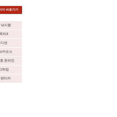
이지 바로가기
 낚시왕
력자X
오디션
브카오스
호 온라인
그하임
틀란티카