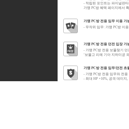
- 적립된 포인트는 파이널판타
가맹 PC방 혜택 페이지에서 
가맹 PC방 전용 임무 이용 가
- 무작위 임무: 가맹 PC방 이
가맹 PC방 전용 던전 입장 가
- 가맹 PC방 전용 보물찾기 던
‘보물고 리예 기아 지하미궁 외
가맹 PC방 전용 임무/던전 초
- 가맹 PC방 전용 임무와 전
- 최대 HP +10%, 공격 데미지
- ‘전력 질주‘ 지속시간 무한
경험치 100% 상승
- 가맹 PC방에서 몬스터 사냥 
길(게임머니) 획득 100% 상승
- 가맹 PC방에서 몬스터 사냥