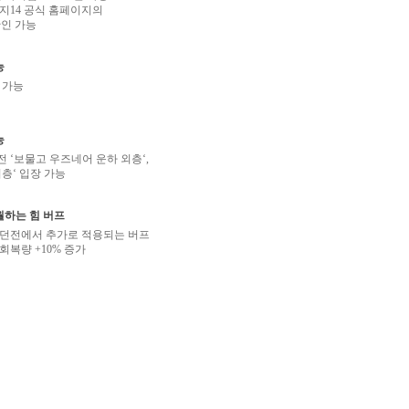
지14 공식 홈페이지의
확인 가능
능
용 가능
능
전 ‘보물고 우즈네어 운하 외층‘,
층‘ 입장 가능
월하는 힘 버프
용 던전에서 추가로 적용되는 버프
, 회복량 +10% 증가
및 제작/채집시 경험치 100% 추가 획득
으로 획득하는 길 100% 상승